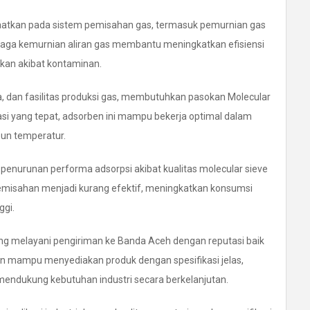
nfaatkan pada sistem pemisahan gas, termasuk pemurnian gas
ga kemurnian aliran gas membantu meningkatkan efisiensi
akan akibat kontaminan.
mia, dan fasilitas produksi gas, membutuhkan pasokan Molecular
asi yang tepat, adsorben ini mampu bekerja optimal dalam
pun temperatur.
penurunan performa adsorpsi akibat kualitas molecular sieve
emisahan menjadi kurang efektif, meningkatkan konsumsi
ggi.
yang melayani pengiriman ke Banda Aceh dengan reputasi baik
man mampu menyediakan produk dengan spesifikasi jelas,
endukung kebutuhan industri secara berkelanjutan.