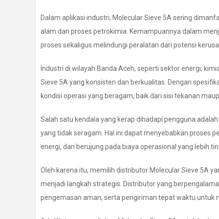
Dalam aplikasi industri, Molecular Sieve 5A sering dima
alam dan proses petrokimia. Kemampuannya dalam menja
proses sekaligus melindungi peralatan dari potensi kerus
Industri di wilayah Banda Aceh, seperti sektor energi, ki
Sieve 5A yang konsisten dan berkualitas. Dengan spesifik
kondisi operasi yang beragam, baik dari sisi tekanan mau
Salah satu kendala yang kerap dihadapi pengguna adalah 
yang tidak seragam. Hal ini dapat menyebabkan proses p
energi, dan berujung pada biaya operasional yang lebih tin
Oleh karena itu, memilih distributor Molecular Sieve 5A 
menjadi langkah strategis. Distributor yang berpengala
pengemasan aman, serta pengiriman tepat waktu untuk m