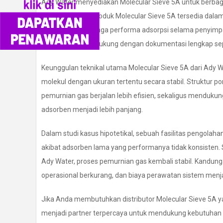
Ady Water menyediakan Molecular Sieve 5A untuk berbagai 
yang konsisten. Produk Molecular Sieve 5A tersedia dal
udara untuk menjaga performa adsorpsi selama penyimp
yang siap kirim didukung dengan dokumentasi lengkap s
Keunggulan teknikal utama Molecular Sieve 5A dari Ady
molekul dengan ukuran tertentu secara stabil. Struktur
pemurnian gas berjalan lebih efisien, sekaligus menduku
adsorben menjadi lebih panjang.
Dalam studi kasus hipotetikal, sebuah fasilitas pengola
akibat adsorben lama yang performanya tidak konsisten. 
Ady Water, proses pemurnian gas kembali stabil. Kandun
operasional berkurang, dan biaya perawatan sistem menjad
Jika Anda membutuhkan distributor Molecular Sieve 5A y
menjadi partner terpercaya untuk mendukung kebutuhan ind