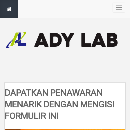
T
o
g
g
l
e
n
a
v
i
g
a
t
i
o
n
DAPATKAN PENAWARAN
MENARIK DENGAN MENGISI
FORMULIR INI