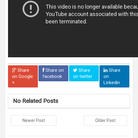
Share
Share on
Share
Share
on Google
facebook
on twitter
on
+
Linkedin
No Related Posts
Newer Post
Older Post