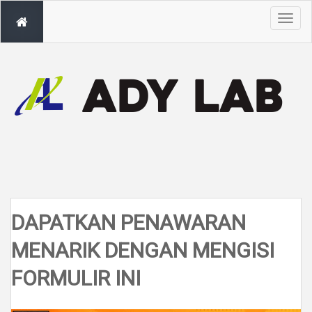
T
o
g
g
l
e
n
a
v
i
g
a
t
i
o
n
DAPATKAN PENAWARAN
MENARIK DENGAN MENGISI
FORMULIR INI