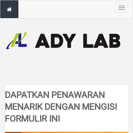
T
o
g
g
l
e
n
a
v
i
g
a
t
i
o
n
DAPATKAN PENAWARAN
MENARIK DENGAN MENGISI
FORMULIR INI