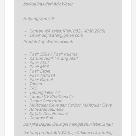
berkualitas dari Ady Water.
Hubungi kami di:
Kontak WA sales: [Fajri 0821 4000 2080]
Email: adywater@gmail.com
Produk Ady Water meliputi
Pasir Silika / Pasir Kuarsa
Karbon Aktif / Arang Aktif
Pasir Aktif
Pasir MGS
Pasir Zeolit
Pasir Antrasit
Pasir Garnet
Tawas
PAC
Tabung Filter Air
Lampu UV Sterilisasi Air
Ozone Generator
Molecular Sieve dan Carbon Molecular Sieve
Activated Alumina
Katalis Desulfurisasi
Ceramic Ball
Dan jika Bapak Ibu ingin mengetahui lebih lanjut
tentang produk Ady Water, silahkan cek katalog