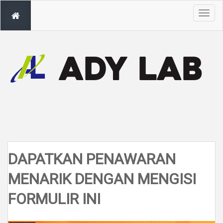
T
o
g
g
l
e
n
a
v
i
g
a
t
i
o
n
DAPATKAN PENAWARAN
MENARIK DENGAN MENGISI
FORMULIR INI