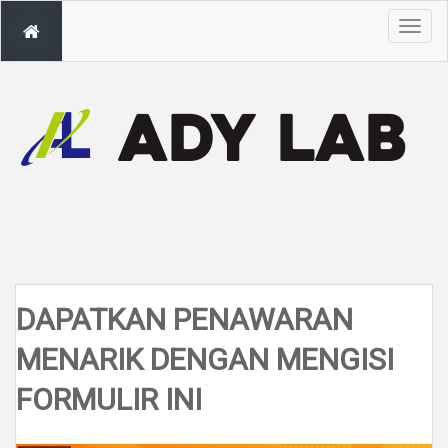
T
o
g
g
l
e
n
a
v
i
g
a
t
i
o
n
DAPATKAN PENAWARAN
MENARIK DENGAN MENGISI
FORMULIR INI