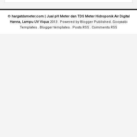
©
hargatdsmeter.com | Jual pH Meter dan TDS Meter Hidroponik Air Digital
Hanna, Lampu UV Viqua
2013 . Powered by
Blogger
Published..
Gooyaabi
Templates
.
Blogger templates
.
Posts RSS
.
Comments RSS