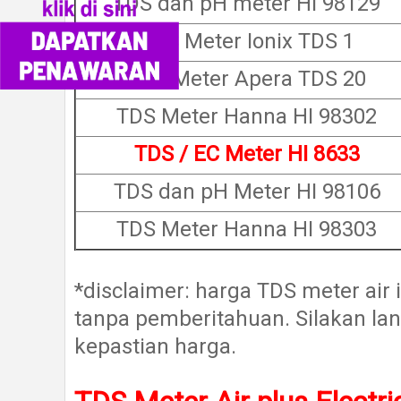
TDS dan pH meter HI 98129
TDS Meter Ionix TDS 1
TDS Meter Apera TDS 20
TDS Meter Hanna HI 98302
TDS / EC Meter HI 8633
TDS dan pH Meter HI 98106
TDS Meter Hanna HI 98303
*disclaimer: harga TDS meter air
tanpa pemberitahuan. Silakan la
kepastian harga.