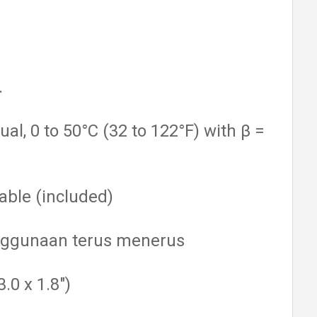
.
, 0 to 50°C (32 to 122°F) with β =
able (included)
enggunaan terus menerus
.0 x 1.8")