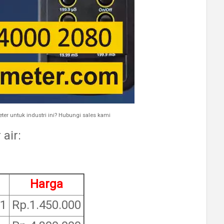
ter untuk industri ini? Hubungi sales kami
air:
Harga
01
Rp.1.450.000