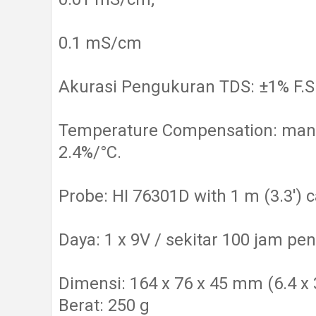
0.1 mS/cm
Akurasi Pengukuran TDS: ±1% F.S
Temperature Compensation: manual
2.4%/°C.
Probe:
HI 76301D with 1 m (3.3') c
Daya:
1 x 9V / sekitar 100 jam p
D
imensi: 164 x 76 x 45 mm (6.4 x 3
Berat: 250 g